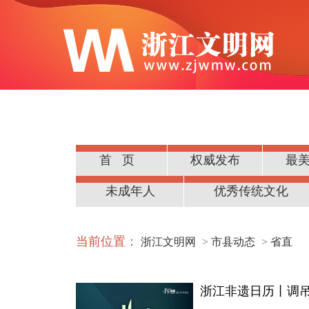
首页
权威发布
最
公民道德
未成年人
优秀传统文化
当前位置：
浙江文明网
>
市县动态
>
省直
浙江非遗日历丨调