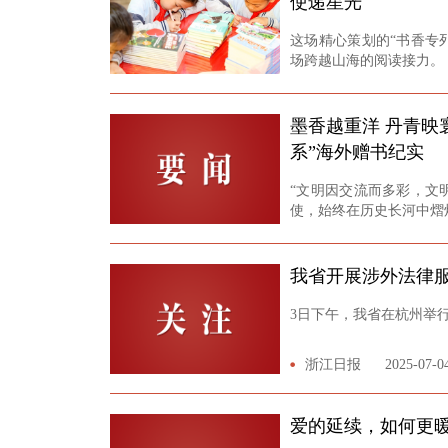
使递星光
这场精心策划的“书香专
场跨越山海的阅读接力。
学习强国杭州学习平台
墨香越重洋 丹青映
系”海外赠书纪实
“文明因交流而多彩，文
使，始终在历史长河中熠
潮新闻
2025-07-04
我省开展涉外法律
3日下午，我省在杭州举行
浙江日报
2025-07-0
爱的延续，如何更