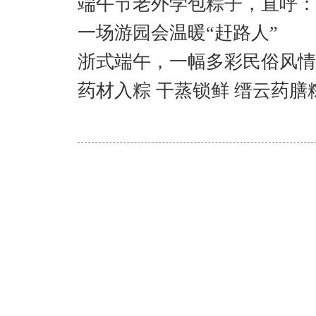
端午节老外学包粽子，直呼：Am
一场游园会温暖“赶路人”
浙式端午，一幅多彩民俗风情
药材入粽 干蒸锁鲜 缙云药膳