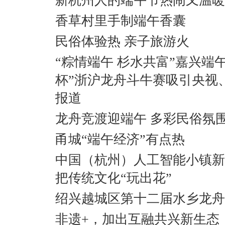
新杭州人的端午节热闹又温暖
香草村里手制端午香囊
民俗体验热 亲子旅游火
“粽情端午 杉水共富”嘉兴端午
杯”浙沪龙舟斗牛赛吸引央视
报道
龙舟竞渡迎端午 多彩民俗氛
甬城“端午经济”有点热
中国（杭州）人工智能小镇新
把传统文化“玩出花”
绍兴越城区第十二届水乡龙舟
非遗+，加出互融共兴新生态