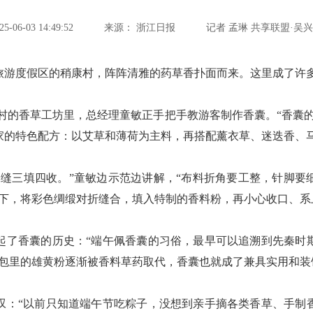
06-03 14:49:52
来源：
浙江日报
记者 孟琳 共享联盟·吴兴
度假区的稍康村，阵阵清雅的药草香扑面而来。这里成了许多
的香草工坊里，总经理童敏正手把手教游客制作香囊。“香囊的
家的特色配方：以艾草和薄荷为主料，再搭配薰衣草、迷迭香、
三填四收。”童敏边示范边讲解，“布料折角要工整，针脚要
导下，将彩色绸缎对折缝合，填入特制的香料粉，再小心收口、系
香囊的历史：“端午佩香囊的习俗，最早可以追溯到先秦时
荷包里的雄黄粉逐渐被香料草药取代，香囊也就成了兼具实用和装
“以前只知道端午节吃粽子，没想到亲手摘各类香草、手制