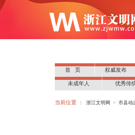
首页
权威发布
公民道德
未成年人
优秀传
当前位置 ：
浙江文明网
>
市县动