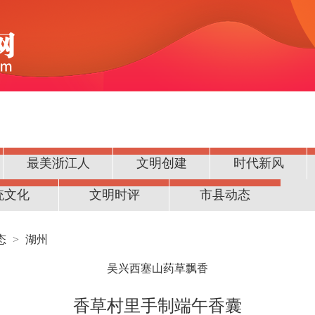
最美浙江人
文明创建
时代新风
统文化
文明时评
市县动态
态
>
湖州
吴兴西塞山药草飘香
香草村里手制端午香囊