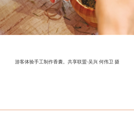
游客体验手工制作香囊。共享联盟·吴兴 何伟卫 摄