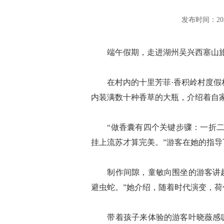
发布时间：2025-
端午假期，走进湖州吴兴西塞山旅游
在村内的十里芳菲·香积岭村度假村
内装满数十种香草的大瓶，介绍着自
“做香囊有四个关键步骤：一折二缝
挂上流苏才算完美。”游客在她的指
制作间隙，童敏向围坐的游客讲起了
避虫蛇。”她介绍，随着时代演变，
带着孩子来体验的游客叶晓薇感叹：