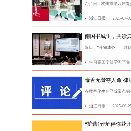
7月1日，杭州市第八届
浙江日报
2025-07-0
南国书城里，共读
近日，“开物成务——典
学习强国宁波学习平台
向玉婷
毒舌无骨夺人命 律
在数字化生存已成常态的
浙江日报
2025-06-2
“护蕾行动”伴你花