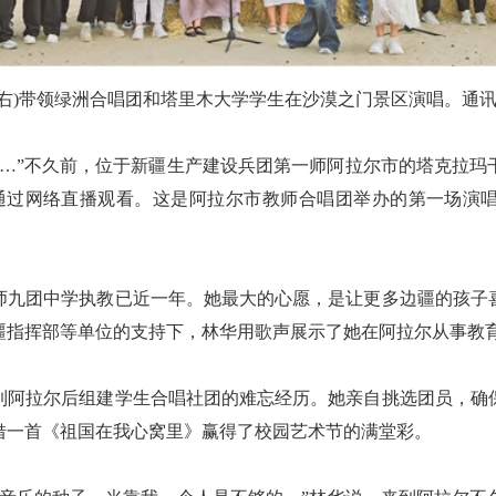
排右)带领绿洲合唱团和塔里木大学学生在沙漠之门景区演唱。通讯员
”不久前，位于新疆生产建设兵团第一师阿拉尔市的塔克拉玛
通过网络直播观看。这是阿拉尔市教师合唱团举办的第一场演
团中学执教已近一年。她最大的心愿，是让更多边疆的孩子
疆指挥部等单位的支持下，林华用歌声展示了她在阿拉尔从事教
拉尔后组建学生合唱社团的难忘经历。她亲自挑选团员，确
借一首《祖国在我心窝里》赢得了校园艺术节的满堂彩。