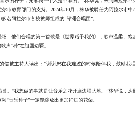
乐的种子，光靠我一个人是不够的。”林华说，来到阿拉尔不
尔市教育部门的支持。2024年10月，林华被聘任为阿拉尔市
0多名阿拉尔市各校教师组成的“绿洲合唱团”。
场，他们合唱的第一首歌是《世界赠予我的》，歌声温柔、饱
歌声“种”在祖国边疆。
信被主持人读出：“谢谢您在我难过的时候陪伴我，鼓励我唱
。“我想做的事就是让音乐之花开遍边疆大地。”林华说，从最
颗“音乐种子”一定能绽放出更加绚烂的花朵。