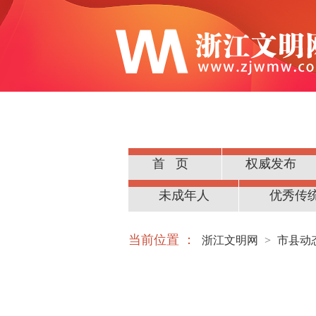
首页
权威发布
公民道德
未成年人
优秀传
当前位置 ：
浙江文明网
>
市县动