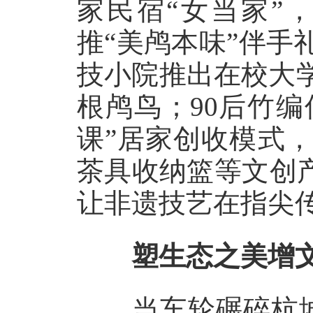
家民宿“女当家”
推“美鸬本味”伴手
技小院推出在校大
根鸬鸟；90后竹
课”居家创收模式
茶具收纳篮等文创产
让非遗技艺在指尖传
塑生态之美增文
当车轮碾碎杭城喧