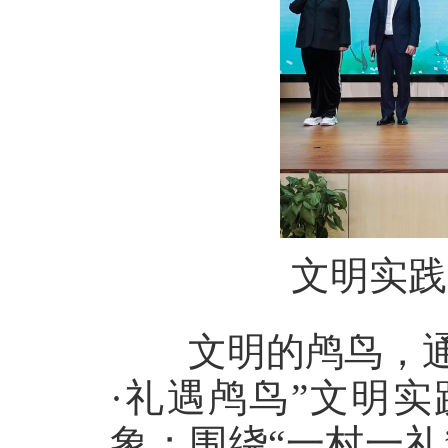
文明实践
文明的鸬鸟，通过
·礼遇鸬鸟”文明
象；围绕“一村一礼