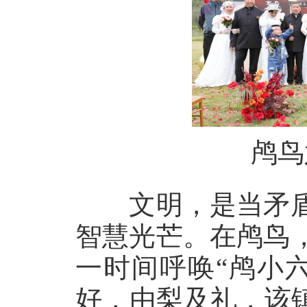
鸬鸟
文明，是当矛盾
智慧光芒。在鸬鸟
一时间呼唤“鸬小
好，由梨及礼，该