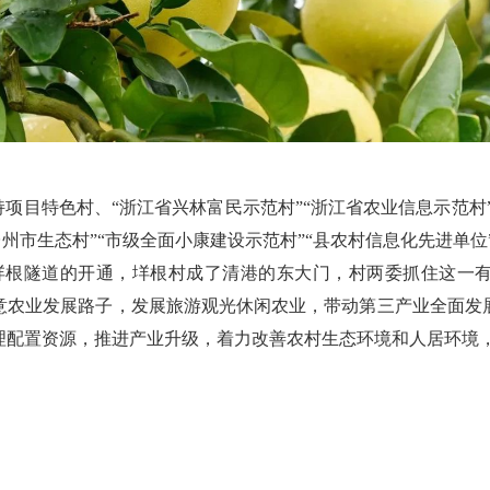
目特色村、“浙江省兴林富民示范村”“浙江省农业信息示范村”
台州市生态村”“市级全面小康建设示范村”“县农村信息化先进单位
垟根隧道的开通，垟根村成了清港的东大门，村两委抓住这一
意农业发展路子，发展旅游观光休闲农业，带动第三产业全面发
理配置资源，推进产业升级，着力改善农村生态环境和人居环境