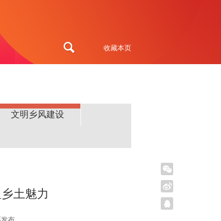
收藏本页
文明乡风建设
显乡土魅力
环发布