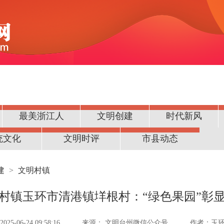
最美浙江人
文明创建
时代新风
统文化
文明时评
市县动态
建
>
文明村镇
村镇玉环市清港镇垟根村：“绿色果园”彰
5-06-24 09:58:16
来源：
文明台州微信公众号
作者：玉