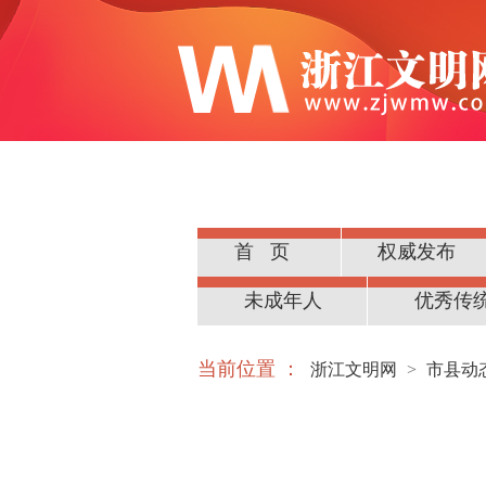
首页
权威发布
公民道德
未成年人
优秀传
当前位置 ：
浙江文明网
>
市县动