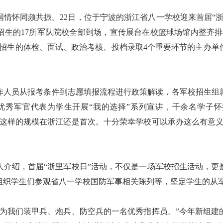
怀同频共振。22日，位于宁波的浙江省八一学校迎来首届“浙
招生的17所军队院校全部到场，宣传展台在校篮球场馆内整齐排
招生的体检、面试、政治考核、投档录取4个重要环节的主办单
员从报考条件到志愿填报流程进行政策解读，各军校招生组
优秀军官代表为学生开展“我的选择”系列宣讲，千余名学子
，这样的规模在浙江还是首次。十分荣幸学校可以承办这么有意
绍，首届“浙里军校日”活动，不仅是一场军校招生活动，更
组织学生们参观省八一学校国防军事相关陈列等，坚定学生的从
我们装甲兵、炮兵、防空兵的一名优秀指挥员。”今年新组建