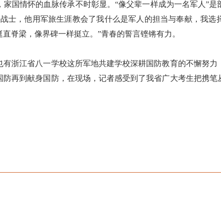
国情怀的血脉传承不时彰显。“像父辈一样成为一名军人”是
军战士，他用军旅生涯教会了我什么是军人的担当与奉献，我选
挺直脊梁，像界碑一样挺立。”青春的誓言铿锵有力。
浙江省八一学校这所军地共建学校深耕国防教育的不懈努力
国防再到献身国防，在现场，记者感受到了我省广大考生把携笔