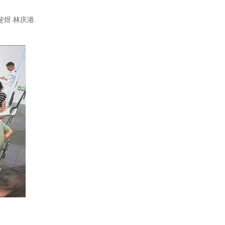
斐煜 林庆港