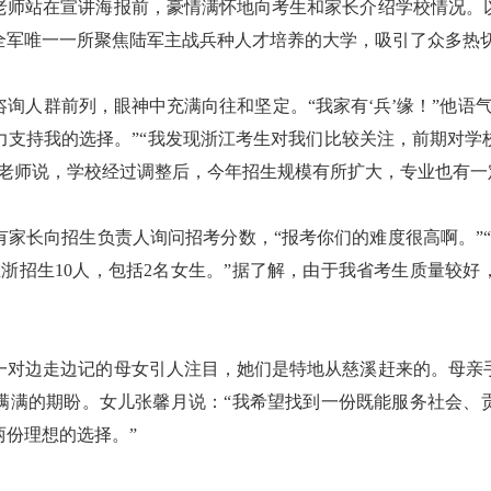
老师站在宣讲海报前，豪情满怀地向考生和家长介绍学校情况。
全军唯一一所聚焦陆军主战兵种人才培养的大学，吸引了众多热
人群前列，眼神中充满向往和坚定。“我家有‘兵’缘！”他语气
力支持我的选择。”“我发现浙江考生对我们比较关注，前期对学
生老师说，学校经过调整后，今年招生规模有所扩大，专业也有一
长向招生负责人询问招考分数，“报考你们的难度很高啊。”“不
在浙招生10人，包括2名女生。”据了解，由于我省考生质量较
边走边记的母女引人注目，她们是特地从慈溪赶来的。母亲
满满的期盼。女儿张馨月说：“我希望找到一份既能服务社会、
份理想的选择。”