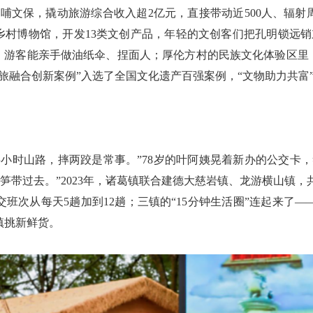
反哺文保，撬动旅游综合收入超2亿元，直接带动近500人、辐射
乡村博物馆，开发13类文创产品，年轻的文创客们把孔明锁远
里，游客能亲手做油纸伞、捏面人；厚伦方村的民族文化体验区里
“文旅融合创新案例”入选了全国文化遗产百强案例，“文物助力共富
时山路，摔两跤是常事。”78岁的叶阿姨晃着新办的公交卡，
笋带过去。”2023年，诸葛镇联合建德大慈岩镇、龙游横山镇，
公交班次从每天5趟加到12趟；三镇的“15分钟生活圈”连起来
镇挑新鲜货。