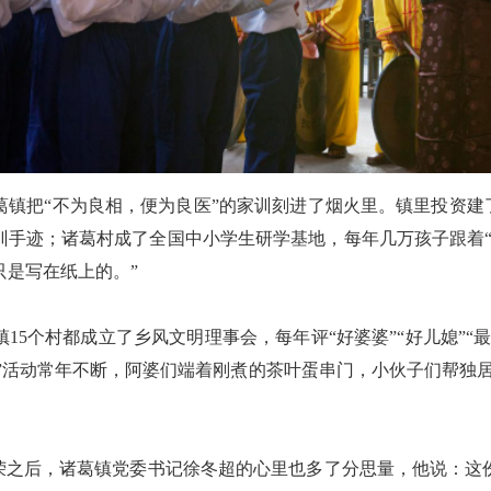
把“不为良相，便为良医”的家训刻进了烟火里。镇里投资建了
训手迹；诸葛村成了全国中小学生研学基地，每年几万孩子跟着“
只是写在纸上的。”
个村都成立了乡风文明理事会，每年评“好婆婆”“好儿媳”“
节”活动常年不断，阿婆们端着刚煮的茶叶蛋串门，小伙子们帮独
之后，诸葛镇党委书记徐冬超的心里也多了分思量，他说：这