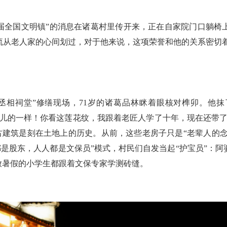
届全国文明镇”的消息在诸葛村里传开来，正在自家院门口躺椅
流从老人家的心间划过，对于他来说，这项荣誉和他的关系密切
相祠堂”修缮现场，71岁的诸葛品林眯着眼核对榫卯。他抹
会儿的一样！你看这莲花纹，我跟着老匠人学了十年，现在还带了
明清古建筑是刻在土地上的历史。从前，这些老房子只是“老辈人的念
都是股东，人人都是文保员”模式，村民们自发当起“护宝员”：
放暑假的小学生都跟着文保专家学测砖缝。