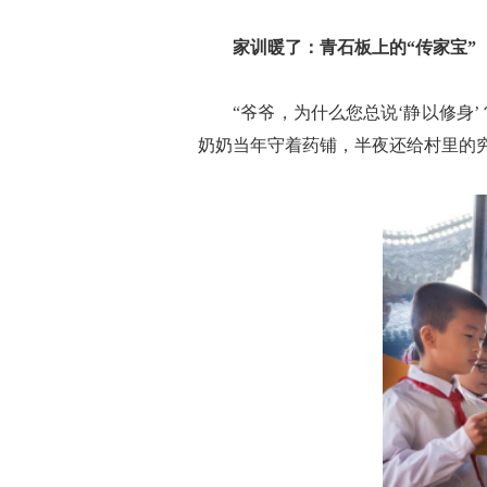
家训暖了：青石板上的“传家宝”
“爷爷，为什么您总说‘静以修身’？
奶奶当年守着药铺，半夜还给村里的穷人