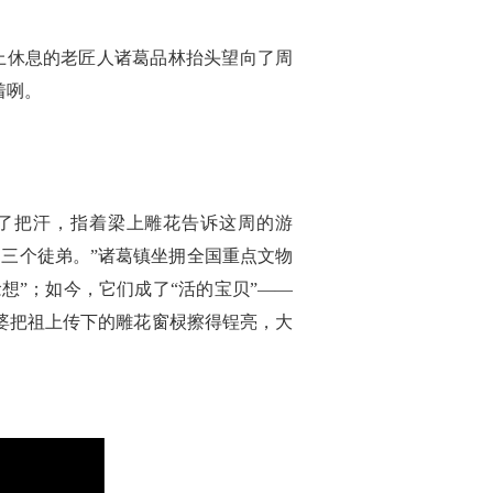
上休息的老匠人诸葛品林抬头望向了周
着咧。
了把汗，指着梁上雕花告诉这周的游
三个徒弟。”诸葛镇坐拥全国重点文物
想”；如今，它们成了“活的宝贝”——
阿婆把祖上传下的雕花窗棂擦得锃亮，大