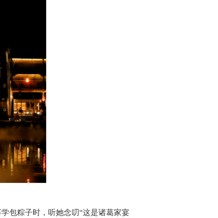
学包粽子时，听她念叨“这是诸葛家宴