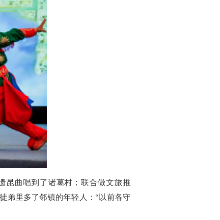
遗昆曲唱到了诸葛村；联合做文旅推
的徒弟里多了邻镇的年轻人：“以前各守