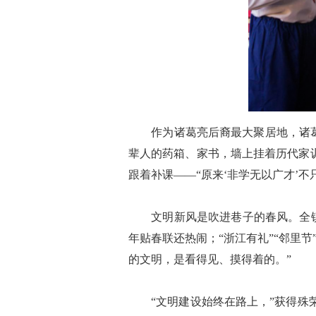
作为诸葛亮后裔最大聚居地，诸葛镇
辈人的药箱、家书，墙上挂着历代家
跟着补课——“原来‘非学无以广才’不
文明新风是吹进巷子的春风。全镇15
年贴春联还热闹；“浙江有礼”“邻里
的文明，是看得见、摸得着的。”
“文明建设始终在路上，”获得殊荣