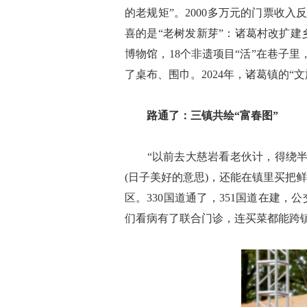
的老规矩”。2000多万元的门票收入
喜的是“老树发新芽”：诸葛村改扩建
博物馆，18个非遗项目“活”在巷子
了桌布、围巾。2024年，诸葛镇的
路通了：三镇共绘“富春图”
“以前去大慈岩看老伙计，得绕半小
(日子美好的意思)，还能在镇里买把鲜
区。330国道通了，351国道在建，
们看病有了联合门诊，连买菜都能跨