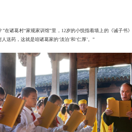
”在诸葛村“家规家训馆”里，12岁的小悦指着墙上的《诫子书》
送药，这就是咱诸葛家的‘淡泊’和‘仁厚’。”