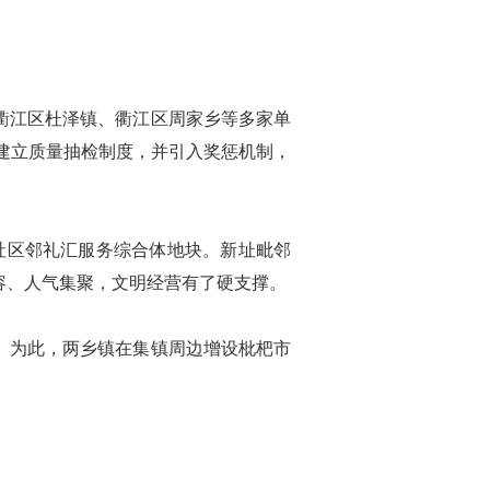
衢江区杜泽镇、衢江区周家乡等多家单
，建立质量抽检制度，并引入奖惩机制，
社区邻礼汇服务综合体地块。新址毗邻
容、人气集聚，文明经营有了硬支撑。
。为此，两乡镇在集镇周边增设枇杷市