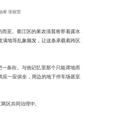
杨睿 张丽莹
约而至。衢江区的果农清晨将带着露水
皮满地等乱象频发，让这条承载着跨区
杷一条街。与他记忆里那个只能席地而
供应一应俱全，周边的地下停车场甚至
江两区共同治理中。