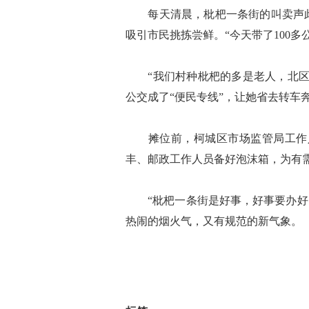
每天清晨，枇杷一条街的叫卖声此起
吸引市民挑拣尝鲜。“今天带了100
“我们村种枇杷的多是老人，北区公
公交成了“便民专线”，让她省去转车
摊位前，柯城区市场监管局工作人
丰、邮政工作人员备好泡沫箱，为有
“枇杷一条街是好事，好事要办好！
热闹的烟火气，又有规范的新气象。