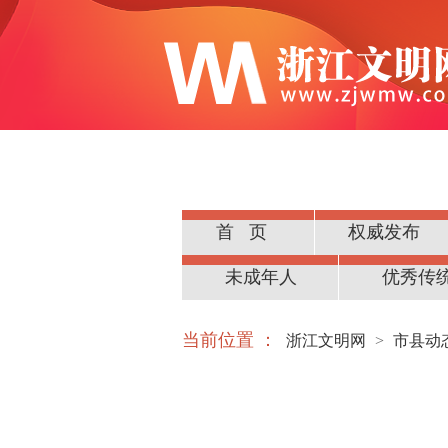
首页
权威发布
公民道德
未成年人
优秀传
当前位置 ：
浙江文明网
>
市县动