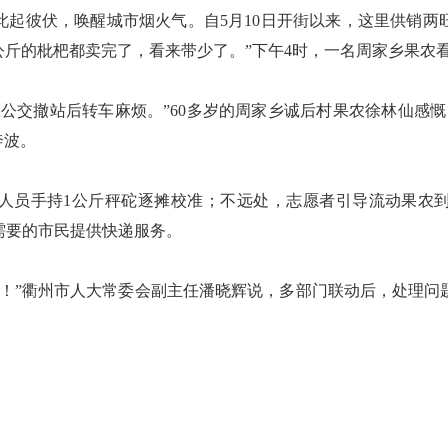
彼伏，唤醒城市烟火气。自5月10日开街以来，这里供销两
多公斤的枇杷都卖完了，看来带少了。”下午4时，一名周家乡果农
交撤站后转车麻烦。”60多岁的周家乡诚后村果农徐林仙感慨
奔波。
员手持1公斤秤砣逐摊校准；不远处，志愿者引导流动果农到
需要的市民提供快递服务。
”衢州市人大常委会副主任潘晓辉说，多部门联动后，处理问