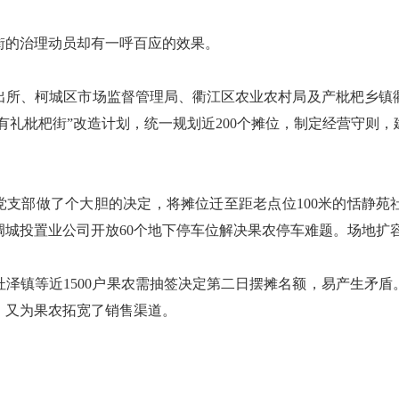
的治理动员却有一呼百应的效果。
、柯城区市场监督管理局、衢江区农业农村局及产枇杷乡镇
“有礼枇杷街”改造计划，统一规划近200个摊位，制定经营守则
支部做了个大胆的决定，将摊位迁至距老点位100米的恬静苑
调城投置业公司开放60个地下停车位解决果农停车难题。场地扩
镇等近1500户果农需抽签决定第二日摆摊名额，易产生矛盾
，又为果农拓宽了销售渠道。