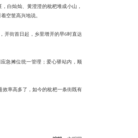
旺，白灿灿、黄澄澄的枇杷堆成小山，
看着空筐高兴地说。
，开街首日起，乡里增开的早6时直达
应急摊位统一管理；爱心驿站内，顺
题效率高多了，如今的枇杷一条街既有