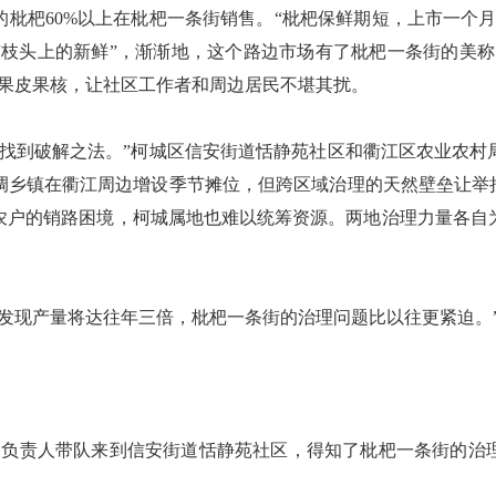
杷60%以上在枇杷一条街销售。“枇杷保鲜期短，上市一个月
“枝头上的新鲜”，渐渐地，这个路边市场有了枇杷一条街的美称
的果皮果核，让社区工作者和周边居民不堪其扰。
到破解之法。”柯城区信安街道恬静苑社区和衢江区农业农村
调乡镇在衢江周边增设季节摊位，但跨区域治理的天然壁垒让举措
农户的销路困境，柯城属地也难以统筹资源。两地治理力量各自
现产量将达往年三倍，枇杷一条街的治理问题比以往更紧迫。
责人带队来到信安街道恬静苑社区，得知了枇杷一条街的治