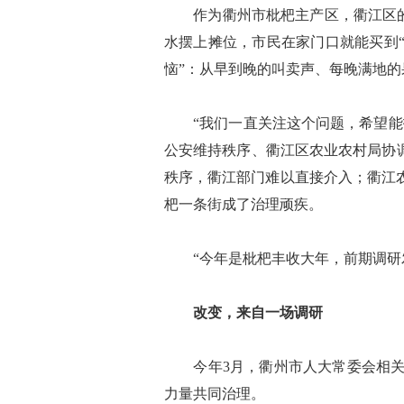
作为衢州市枇杷主产区，衢江区的枇
水摆上摊位，市民在家门口就能买到
恼”：从早到晚的叫卖声、每晚满地
“我们一直关注这个问题，希望能找
公安维持秩序、衢江区农业农村局协
秩序，衢江部门难以直接介入；衢江
杷一条街成了治理顽疾。
“今年是枇杷丰收大年，前期调研发
改变，来自一场调研
今年3月，衢州市人大常委会相关负
力量共同治理。