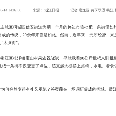
14 14:02:00
来源：
浙江日报
记者 唐逸涵 共享联盟·衢江 
城区柯城区信安街道为期一个月的路边市场枇杷一条街便如
俗成的传统，20余年来皆是如此。然而，近年来，无序经营、果
“太脏街”。
衢江区杜泽镇宝山村果农祝晓斌一早就载着90公斤枇杷来到枇
枇杷一条街不仅变更了点位，还支起大棚摆上桌椅，水电、餐食
为何突然变得有礼又规范？答案藏在一场调研促成的柯城、衢