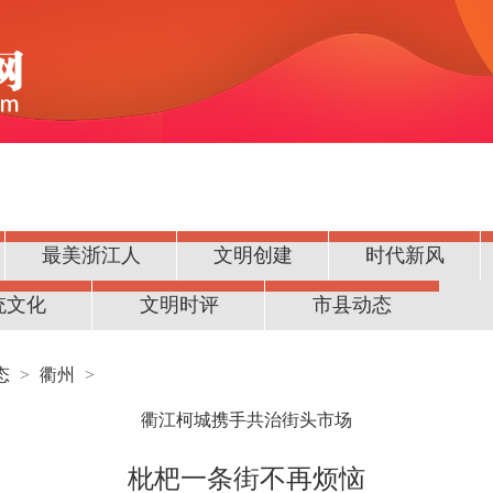
最美浙江人
文明创建
时代新风
统文化
文明时评
市县动态
态
>
衢州
>
衢江柯城携手共治街头市场
枇杷一条街不再烦恼