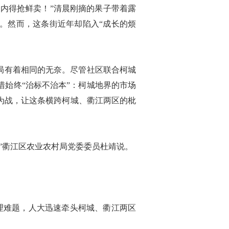
内得抢鲜卖！”清晨刚摘的果子带着露
。然而，这条街近年却陷入“成长的烦
局有着相同的无奈。尽管社区联合柯城
始终“治标不治本”：柯城地界的市场
为战，让这条横跨柯城、衢江两区的枇
”衢江区农业农村局党委委员杜靖说。
理难题，人大迅速牵头柯城、衢江两区