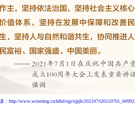
读：
http://www.wenming.cn/ldhd/xjp/xjpjh/202107/t20210701_60992