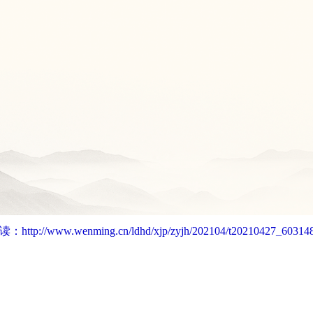
读：
http://www.wenming.cn/ldhd/xjp/zyjh/202104/t20210427_603148