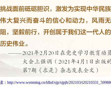
读：
http://www.wenming.cn/ldhd/xjp/xjpjh/202103/t20210331_59988