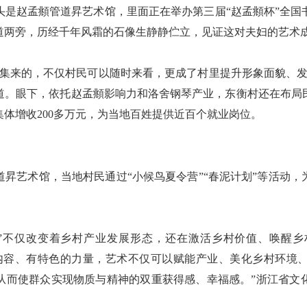
头是赵孟頫管道昇艺术馆，里面正在举办第三届“赵孟頫杯”全国
道两旁，历经千年风霜的石像生静静伫立，见证这对夫妇的艺术
来的，不仅村民可以随时来看，更成了村里提升形象面貌、发
道。眼下，依托赵孟頫影响力和洛舍钢琴产业，东衡村还在布局
体增收200多万元，为当地百姓提供近百个就业岗位。
艺术馆，当地村民通过“小候鸟夏令营”“春泥计划”等活动，
不仅改变着乡村产业发展形态，还在激活乡村价值、唤醒乡
内容、有特色的力量，艺术不仅可以赋能产业、美化乡村环境
从而使群众实现物质与精神的双重获得感、幸福感。”浙江省文