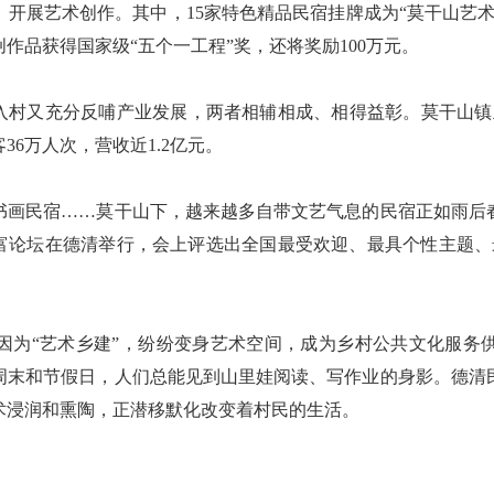
开展艺术创作。其中，15家特色精品民宿挂牌成为“莫干山艺
作品获得国家级“五个一工程”奖，还将奖励100万元。
村又充分反哺产业发展，两者相辅相成、相得益彰。莫干山镇五
6万人次，营收近1.2亿元。
宿……莫干山下，越来越多自带文艺气息的民宿正如雨后春笋般
共富论坛在德清举行，会上评选出全国最受欢迎、最具个性主题、
“艺术乡建”，纷纷变身艺术空间，成为乡村公共文化服务
周末和节假日，人们总能见到山里娃阅读、写作业的身影。德清
术浸润和熏陶，正潜移默化改变着村民的生活。