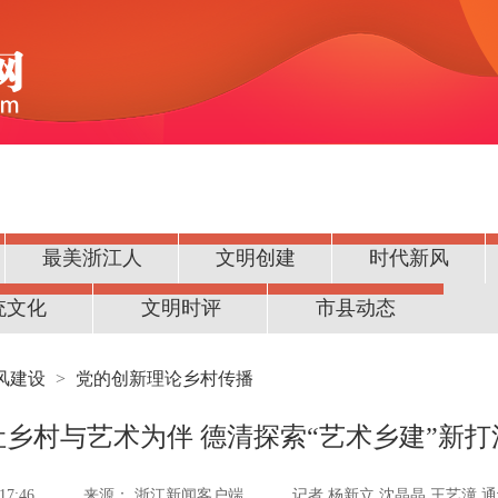
最美浙江人
文明创建
时代新风
统文化
文明时评
市县动态
风建设
>
党的创新理论乡村传播
让乡村与艺术为伴 德清探索“艺术乡建”新打
7:46
来源：
浙江新闻客户端
记者 杨新立 沈晶晶 王艺潼 