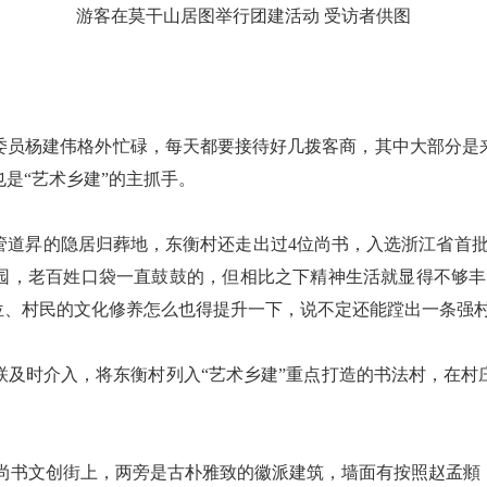
游客在莫干山居图举行团建活动 受访者供图
杨建伟格外忙碌，每天都要接待好几拨客商，其中大部分是
是“艺术乡建”的主抓手。
昇的隐居归葬地，东衡村还走出过4位尚书，入选浙江省首批
园，老百姓口袋一直鼓鼓的，但相比之下精神生活就显得不够丰
品位、村民的文化修养怎么也得提升一下，说不定还能蹚出一条强
时介入，将东衡村列入“艺术乡建”重点打造的书法村，在村
尚书文创街上，两旁是古朴雅致的徽派建筑，墙面有按照赵孟頫