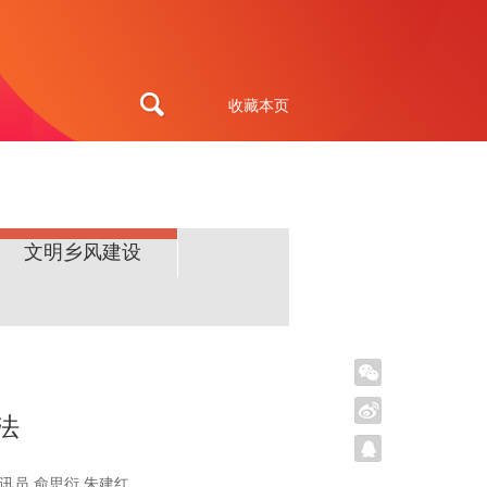
收藏本页
文明乡风建设
法
通讯员 俞思衍 朱建红