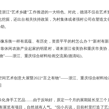
江“艺术乡建”工作推进的一大特色。对此，德清不仅在艺术
化挖掘，还出台相关扶持政策，为村集体或者强村公司在塑造文
补助。
像东衡一样有底蕴、有历史，资质平平的村怎么办？“新村有新
个靠休闲农旅产业起家的明星村，请来浙江省美协和重庆市美协，
有物”——浙江、重庆综合材料绘画交流展(德清站)。
艺术创意大展暨2022“言之有物”——浙江、重庆综合材料绘
图
身手工艺品……由于反响好，原定一个月的展期延长至三个月
有展览有项目，自然就有人气。”倪小兵说，目前村里打造了艺