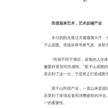
民宿迎来艺术，艺术反哺产业
冬日的阳光透过天窗撒落大厅，十米
干山居图。凭借浓厚书卷气息、浓郁
“民宿不同于酒店，游客的入住体验
趣爱好甚至经历感悟。”莫干山居图
意识到了这一点，于是将之打造成图
莫干山民宿产业，一直以来是德清的
且受到了疫情反复和消费疲软的冲击。
+”的重要性。