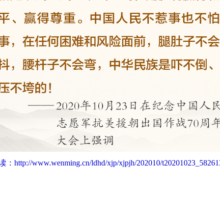
读：
http://www.wenming.cn/ldhd/xjp/xjpjh/202010/t20201023_58261