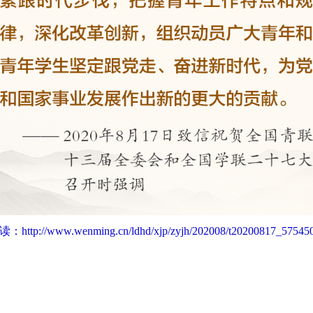
读：
http://www.wenming.cn/ldhd/xjp/zyjh/202008/t20200817_575450