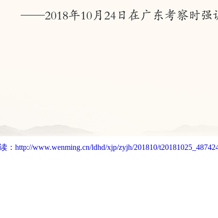
读：
http://www.wenming.cn/ldhd/xjp/zyjh/201810/t20181025_487424