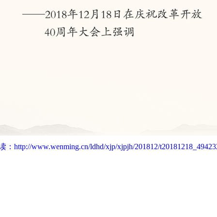
读：
http://www.wenming.cn/ldhd/xjp/xjpjh/201812/t20181218_49423