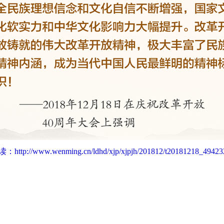
读：
http://www.wenming.cn/ldhd/xjp/xjpjh/201812/t20181218_49423