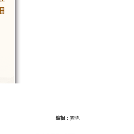
编辑：
龚晓