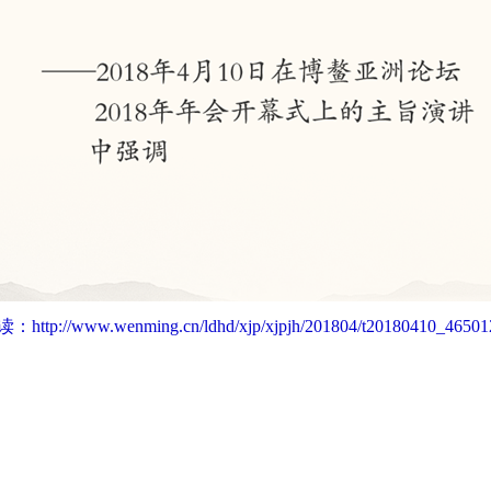
读：
http://www.wenming.cn/ldhd/xjp/xjpjh/201804/t20180410_46501