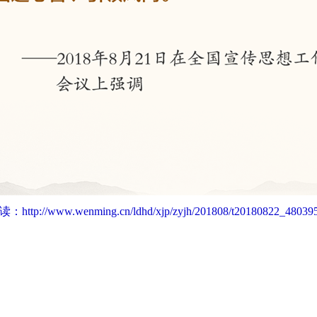
读：
http://www.wenming.cn/ldhd/xjp/zyjh/201808/t20180822_480395