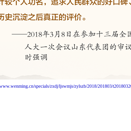
//www.wenming.cn/specials/zxdj/ljswmjs/zylszb/2018/201803/t201803