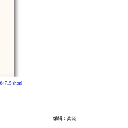
584715.shtml
编辑：
龚晓