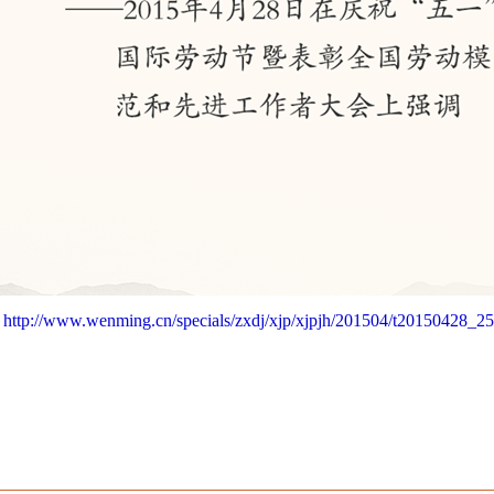
：
http://www.wenming.cn/specials/zxdj/xjp/xjpjh/201504/t20150428_2