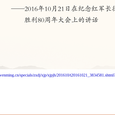
.wenming.cn/specials/zxdj/xjp/xjpjh/201610/t20161021_3834581.s