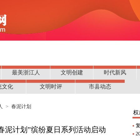
最美浙江人
文明创建
时代新风
统文化
文明时评
市县动态
人
>
春泥计划
权
期“春泥计划”缤纷夏日系列活动启动
2