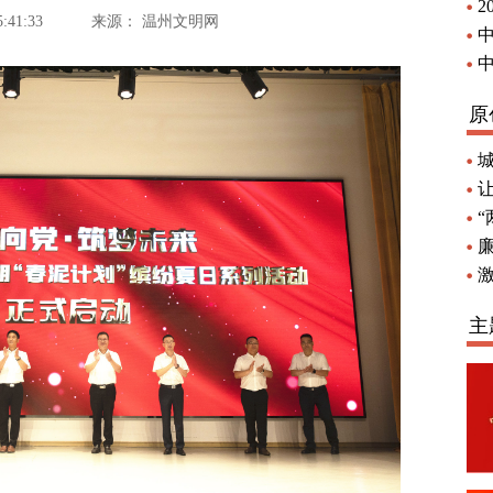
2
41:33
来源：
温州文明网
原
廉
主