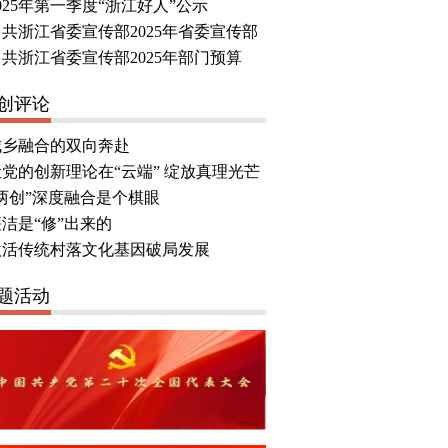
家庭、文明校园名单
选人公示
025年第一季度“浙江好人”公示
中共浙江省委宣传部2025年省委宣传部
公款竞争性存放项目中标公告
中共浙江省委宣传部2025年部门预算
创评论
城乡融合的双向奔赴
让党的创新理论在“云端” 绽放真理光芒
“两创”深度融合是个棋眼
洁是“修”出来的
激活传统村落文化基因破局发展
题活动