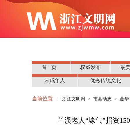
首页
权威发布
最
公民道德
未成年人
优秀传统文化
当前位置 ：
浙江文明网
>
市县动态
>
金华
兰溪老人“壕气”捐资15