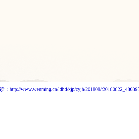
读：
http://www.wenming.cn/ldhd/xjp/zyjh/201808/t20180822_480395